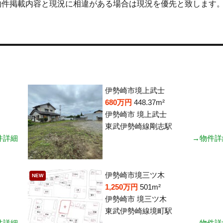
物件掲載内容と現況に相違がある場合は現況を優先と致します
伊勢崎市境上武士
680万円
448.37m²
伊勢崎市 境上武士
東武伊勢崎線剛志駅
件詳細
→物件詳
伊勢崎市境三ツ木
NEW
1,250万円
501m²
伊勢崎市 境三ツ木
東武伊勢崎線境町駅
件詳細
→物件詳