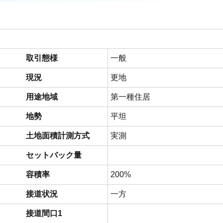
取引態様
一般
現況
更地
用途地域
第一種住居
地勢
平坦
土地面積計測方式
実測
セットバック量
容積率
200%
接道状況
一方
接道間口1