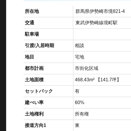
所在地
群馬県伊勢崎市境821-4
交通
東武伊勢崎線境町駅
駐車場
引渡/入居時期
相談
地目
宅地
都市計画
市街化区域
土地面積
468.43m² 【141.7坪】
セットバック
有
建ぺい率
60%
土地権利
所有権
接道方向1
東