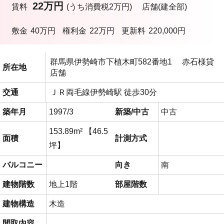
22万円
賃料
(うち消費税2万円)
店舗(建全部)
敷金
40万円
権利金
22万円
更新料
220,000円
群馬県伊勢崎市下植木町582番地1 赤石様貸
所在地
店舗
交通
ＪＲ両毛線伊勢崎駅 徒歩30分
築年月
1997/3
新築/中古
中古
153.89m² 【46.5
面積
計測方式
坪】
バルコニー
向き
南
建物階数
地上1階
部屋階数
建物構造
木造
間取内容