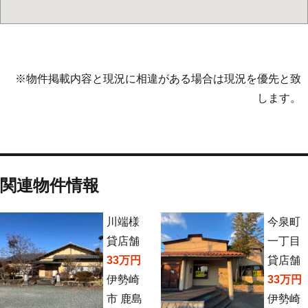
※物件掲載内容と現況に相違がある場合は現況を優先と致
します。
関連物件情報
川端様
今泉町
貸店舗
一丁目
33万円
貸店舗
伊勢崎
33万円
市 鹿島
伊勢崎