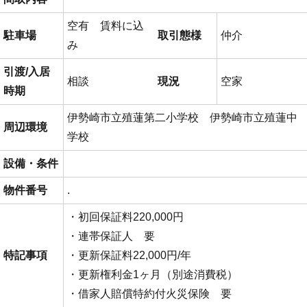
空有 賃料に込
駐車場
取引態様
仲介
み
引渡/入居
相談
現況
空家
時期
伊勢崎市立殖蓮第二小学校 伊勢崎市立殖蓮中
周辺環境
学校
設備・条件
物件番号
.
・初回保証料220,000円
・連帯保証人 要
特記事項
・更新保証料22,000円/年
・更新権利金1ヶ月（別途消費税）
・借家人賠償特約付火災保険 要