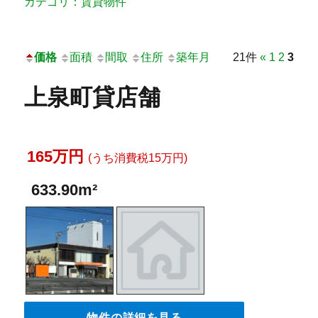
カテゴリ：賃貸物件
価格
面積
間取
住所
築年月
21件
«
1
2
3
上泉町貸店舗
165万円
(うち消費税15万円)
633.90m²
物件の詳細を見る