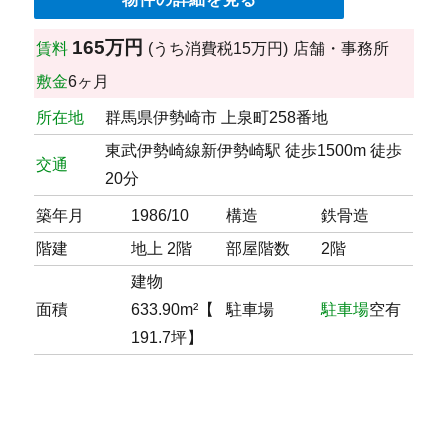
165万円
賃料
(うち消費税15万円)
店舗・事務所
敷金
6ヶ月
所在地
群馬県伊勢崎市 上泉町258番地
東武伊勢崎線新伊勢崎駅 徒歩1500m 徒歩
交通
20分
築年月
1986/10
構造
鉄骨造
階建
地上 2階
部屋階数
2階
建物
面積
633.90m²【
駐車場
駐車場
空有
191.7坪】