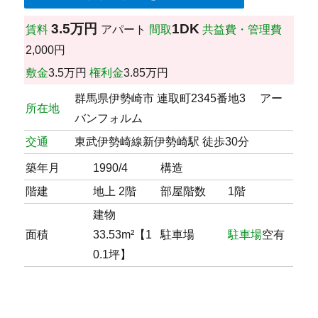
3.5万円
1DK
賃料
アパート
間取
共益費・管理費
2,000円
敷金
3.5万円
権利金
3.85万円
群馬県伊勢崎市 連取町2345番地3 アー
所在地
バンフォルム
交通
東武伊勢崎線新伊勢崎駅 徒歩30分
築年月
1990/4
構造
階建
地上 2階
部屋階数
1階
建物
面積
33.53m²【1
駐車場
駐車場
空有
0.1坪】