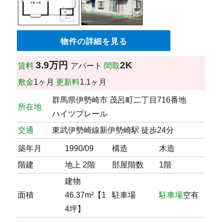
物件の詳細を見る
3.9万円
2K
賃料
アパート
間取
敷金
1ヶ月
更新料
1.1ヶ月
群馬県伊勢崎市 茂呂町二丁目716番地
所在地
ハイツプレール
交通
東武伊勢崎線新伊勢崎駅 徒歩24分
築年月
1990/09
構造
木造
階建
地上 2階
部屋階数
1階
建物
面積
46.37m²【1
駐車場
駐車場
空有
4坪】