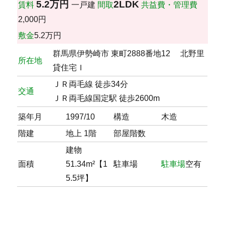
5.2万円
2LDK
賃料
一戸建
間取
共益費・管理費
2,000円
敷金
5.2万円
群馬県伊勢崎市 東町2888番地12 北野里
所在地
貸住宅Ｉ
ＪＲ両毛線 徒歩34分
交通
ＪＲ両毛線国定駅 徒歩2600m
築年月
1997/10
構造
木造
階建
地上 1階
部屋階数
建物
面積
51.34m²【1
駐車場
駐車場
空有
5.5坪】