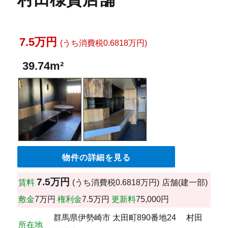
7.5万円
(うち消費税0.6818万円)
39.74m²
物件の詳細を見る
7.5万円
賃料
(うち消費税0.6818万円)
店舗(建一部)
敷金
7万円
権利金
7.5万円
更新料
75,000円
群馬県伊勢崎市 太田町890番地24 村田
所在地