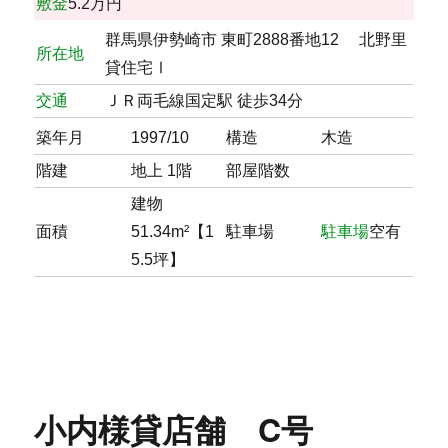
敷金
5.2万円
群馬県伊勢崎市 東町2888番地12 北野里
所在地
貸住宅Ⅰ
交通
ＪＲ両毛線国定駅 徒歩34分
築年月
1997/10
構造
木造
階建
地上 1階
部屋階数
建物
面積
51.34m²【1
駐車場
駐車場
空有
5.5坪】
小内様貸店舗 C号