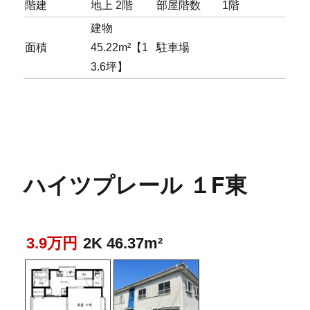
階建
地上 2階
部屋階数
1階
建物
面積
45.22m²【1
駐車場
3.6坪】
ハイツプレール １F東
3.9万円
2K 46.37m²