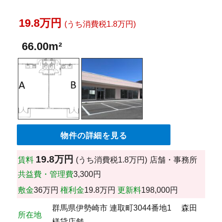
19.8万円
(うち消費税1.8万円)
66.00m²
物件の詳細を見る
19.8万円
賃料
(うち消費税1.8万円)
店舗・事務所
共益費・管理費
3,300円
敷金
36万円
権利金
19.8万円
更新料
198,000円
群馬県伊勢崎市 連取町3044番地1 森田
所在地
様貸店舗