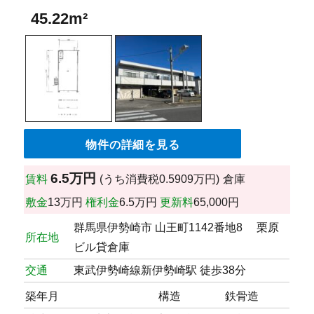
45.22m²
物件の詳細を見る
6.5万円
賃料
(うち消費税0.5909万円)
倉庫
敷金
13万円
権利金
6.5万円
更新料
65,000円
群馬県伊勢崎市 山王町1142番地8 栗原
所在地
ビル貸倉庫
交通
東武伊勢崎線新伊勢崎駅 徒歩38分
築年月
構造
鉄骨造