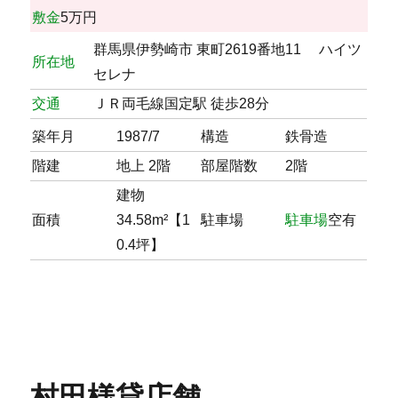
敷金
5万円
群馬県伊勢崎市 東町2619番地11 ハイツ
所在地
セレナ
交通
ＪＲ両毛線国定駅 徒歩28分
築年月
1987/7
構造
鉄骨造
階建
地上 2階
部屋階数
2階
建物
面積
34.58m²【1
駐車場
駐車場
空有
0.4坪】
村田様貸店舗