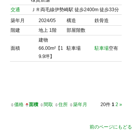
交通
ＪＲ両毛線伊勢崎駅 徒歩2400m 徒歩33分
築年月
2024/05
構造
鉄骨造
階建
地上 1階
部屋階数
建物
面積
66.00m²【1
駐車場
駐車場
空有
9.9坪】
価格
面積
間取
住所
築年月
20件
1
2
»
前のページにもどる