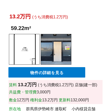
13.2万円
(うち消費税1.2万円)
59.22m²
物件の詳細を見る
13.2万円
賃料
(うち消費税1.2万円)
店舗(建一部)
共益費・管理費
3,000円
敷金
12万円
権利金
13.2万円
更新料
132,000円
所在地
群馬県伊勢崎市 連取町 小内様貸店舗