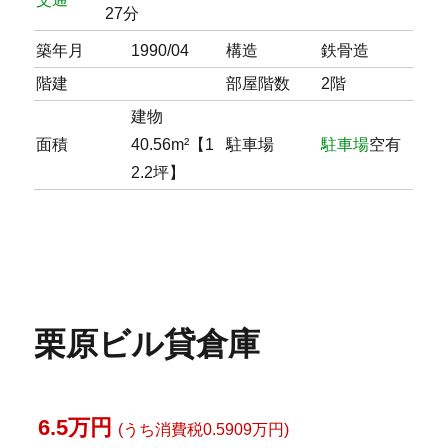
27分
築年月
1990/04
構造
鉄骨造
階建
部屋階数
2階
建物
面積
40.56m²【1
駐車場
駐車場
空有
2.2坪】
栗原ビル貸倉庫
6.5万円
(うち消費税0.5909万円)