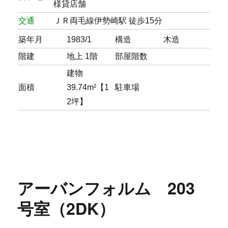
様貸店舗
交通
ＪＲ両毛線伊勢崎駅 徒歩15分
築年月
1983/1
構造
木造
階建
地上 1階
部屋階数
建物
面積
39.74m²【1
駐車場
2坪】
アーバンフォルム 203
号室（2DK）