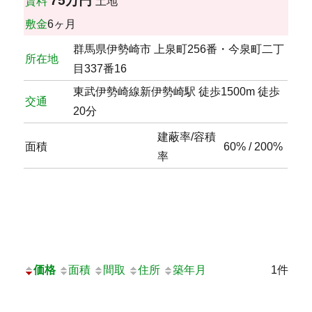
75万円
賃料
土地
敷金
6ヶ月
群馬県伊勢崎市 上泉町256番・今泉町二丁
所在地
目337番16
東武伊勢崎線新伊勢崎駅 徒歩1500m 徒歩
交通
20分
建蔽率/容積
面積
60% / 200%
率
価格
面積
間取
住所
築年月
1件