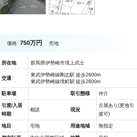
750万円
価格
売地
所在地
群馬県伊勢崎市境上武士
東武伊勢崎線剛志駅 徒歩2600m
交通
東武伊勢崎線境町駅 徒歩2600m
駐車場
取引態様
仲介
引渡/入居
古屋あり(更地引
相談
現況
時期
渡可)
地目
宅地
用途地域
無指定