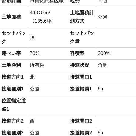
都市計画
市街化調整区域
地勢
平坦
448.37m²
土地面積計
土地面積
公簿
【135.6坪】
測方式
セットバッ
セットバッ
無
ク
ク量
建ぺい率
70%
容積率
200%
土地権利
所有権
接道状況
角地
接道方向1
北
接道間口1
接道種別1
公道
接道幅員1
6m
位置指定道
路1
接道方向2
西
接道間口2
接道種別2
公道
接道幅員2
5m