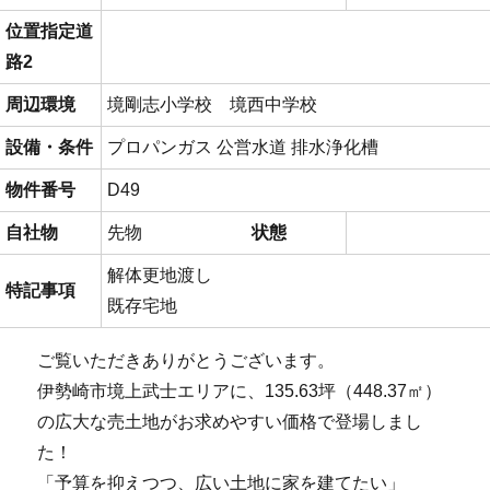
位置指定道
路2
周辺環境
境剛志小学校 境西中学校
設備・条件
プロパンガス
公営水道
排水浄化槽
物件番号
D49
自社物
先物
状態
解体更地渡し
特記事項
既存宅地
ご覧いただきありがとうございます。
伊勢崎市境上武士エリアに、135.63坪（448.37㎡）
の広大な売土地がお求めやすい価格で登場しまし
た！
「予算を抑えつつ、広い土地に家を建てたい」