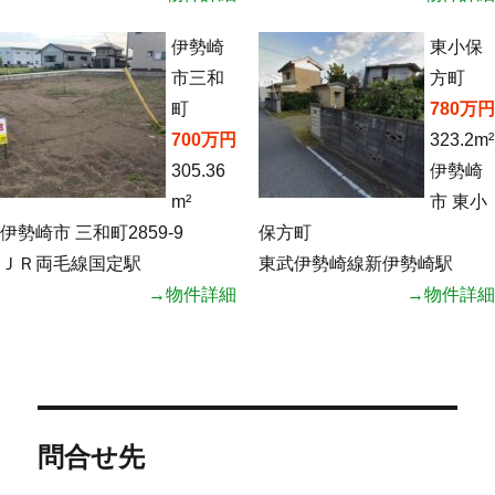
伊勢崎
東小保
市三和
方町
町
780万円
700万円
323.2m²
305.36
伊勢崎
m²
市 東小
伊勢崎市 三和町2859-9
保方町
ＪＲ両毛線国定駅
東武伊勢崎線新伊勢崎駅
→物件詳細
→物件詳細
問合せ先