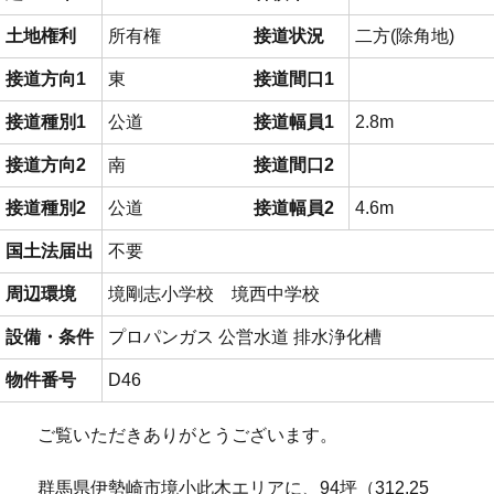
土地権利
所有権
接道状況
二方(除角地)
接道方向1
東
接道間口1
接道種別1
公道
接道幅員1
2.8m
接道方向2
南
接道間口2
接道種別2
公道
接道幅員2
4.6m
国土法届出
不要
周辺環境
境剛志小学校 境西中学校
設備・条件
プロパンガス
公営水道
排水浄化槽
物件番号
D46
ご覧いただきありがとうございます。
群馬県伊勢崎市境小此木エリアに、94坪（312.25