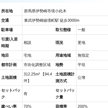
所在地
群馬県伊勢崎市境小此木
交通
東武伊勢崎線境町駅 徒歩3000m
駐車場
取引態様
一般
引渡/入居
相談
現況
更地
時期
地目
宅地
用途地域
無指定
都市計画
市街化調整区域
地勢
平坦
312.25m² 【94.4
土地面積計
土地面積
公簿
坪】
測方式
セットバッ
セットバッ
有
ク
ク量
建ぺい率
70%
容積率
200%