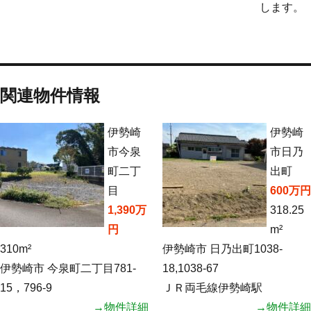
します。
関連物件情報
伊勢崎
伊勢崎
市今泉
市日乃
町二丁
出町
目
600万円
1,390万
318.25
円
m²
310m²
伊勢崎市 日乃出町1038-
伊勢崎市 今泉町二丁目781-
18,1038-67
15，796-9
ＪＲ両毛線伊勢崎駅
→物件詳細
→物件詳細