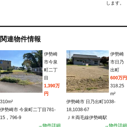
します。
関連物件情報
伊勢崎
伊勢崎
市今泉
市日乃
町二丁
出町
目
600万円
1,390万
318.25
円
m²
310m²
伊勢崎市 日乃出町1038-
伊勢崎市 今泉町二丁目781-
18,1038-67
15，796-9
ＪＲ両毛線伊勢崎駅
→物件詳細
→物件詳細