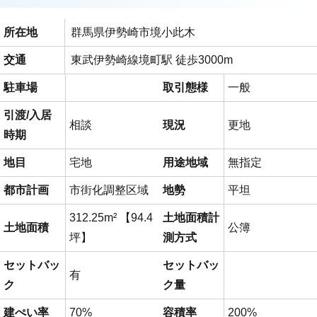
所在地
群馬県伊勢崎市境小此木
交通
東武伊勢崎線境町駅 徒歩3000m
駐車場
取引態様
一般
引渡/入居
相談
現況
更地
時期
地目
宅地
用途地域
無指定
都市計画
市街化調整区域
地勢
平坦
312.25m² 【94.4
土地面積計
土地面積
公簿
坪】
測方式
セットバッ
セットバッ
有
ク
ク量
建ぺい率
70%
容積率
200%