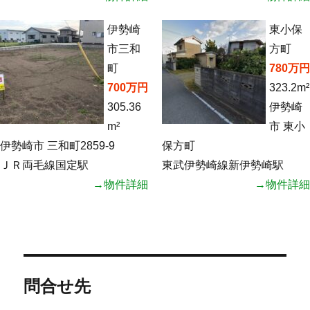
伊勢崎
東小保
市三和
方町
町
780万円
700万円
323.2m²
305.36
伊勢崎
m²
市 東小
伊勢崎市 三和町2859-9
保方町
ＪＲ両毛線国定駅
東武伊勢崎線新伊勢崎駅
→物件詳細
→物件詳細
問合せ先