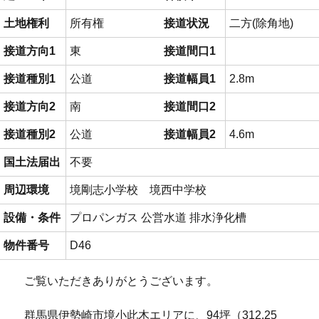
土地権利
所有権
接道状況
二方(除角地)
接道方向1
東
接道間口1
接道種別1
公道
接道幅員1
2.8m
接道方向2
南
接道間口2
接道種別2
公道
接道幅員2
4.6m
国土法届出
不要
周辺環境
境剛志小学校 境西中学校
設備・条件
プロパンガス
公営水道
排水浄化槽
物件番号
D46
ご覧いただきありがとうございます。
群馬県伊勢崎市境小此木エリアに、94坪（312.25