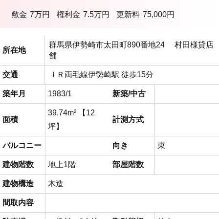
敷金
7万円
権利金
7.5万円
更新料
75,000円
群馬県伊勢崎市太田町890番地24 村田様貸店
所在地
舗
交通
ＪＲ両毛線伊勢崎駅 徒歩15分
築年月
1983/1
新築/中古
39.74m² 【12
面積
計測方式
坪】
バルコニー
向き
東
建物階数
地上1階
部屋階数
建物構造
木造
間取内容