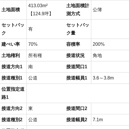
413.03m²
土地面積計
土地面積
公簿
【124.9坪】
測方式
セットバッ
セットバッ
有
ク
ク量
建ぺい率
70%
容積率
200%
土地権利
所有権
接道状況
角地
接道方向1
南
接道間口1
接道種別1
公道
接道幅員1
3.6～3.8m
位置指定道
路1
接道方向2
東
接道間口2
接道種別2
公道
接道幅員2
7.1m