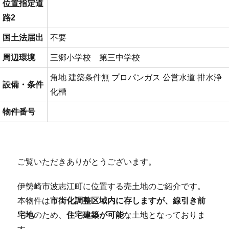
位置指定道
路2
国土法届出
不要
周辺環境
三郷小学校 第三中学校
角地
建築条件無
プロパンガス
公営水道
排水浄
設備・条件
化槽
物件番号
ご覧いただきありがとうございます。
伊勢崎市波志江町に位置する売土地のご紹介です。
本物件は
市街化調整区域内に存しますが、線引き前
宅地
のため、
住宅建築が可能
な土地となっておりま