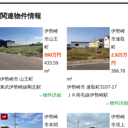
関連物件情報
伊勢崎
伊勢崎
市山王
市連取
町
町
590万円
2,925万
433.59
円
m²
386.78
伊勢崎市 山王町
m²
東武伊勢崎線剛志駅
伊勢崎市 連取町3107-17
→物件詳細
ＪＲ両毛線伊勢崎駅
→物件詳細
伊勢崎
伊勢崎
UP
市本関
市境上