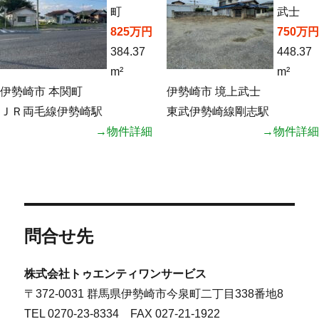
町
武士
825万円
750万円
384.37
448.37
m²
m²
伊勢崎市 本関町
伊勢崎市 境上武士
ＪＲ両毛線伊勢崎駅
東武伊勢崎線剛志駅
→物件詳細
→物件詳細
問合せ先
株式会社トゥエンティワンサービス
〒372-0031 群馬県伊勢崎市今泉町二丁目338番地8
TEL 0270-23-8334 FAX 027-21-1922