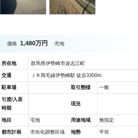
1,480万円
価格
売地
所在地
群馬県伊勢崎市波志江町
交通
ＪＲ両毛線伊勢崎駅 徒歩3300m
駐車場
取引態様
一般
引渡/入居
現況
時期
地目
宅地
用途地域
無指定
都市計画
市街化調整区域
地勢
平坦