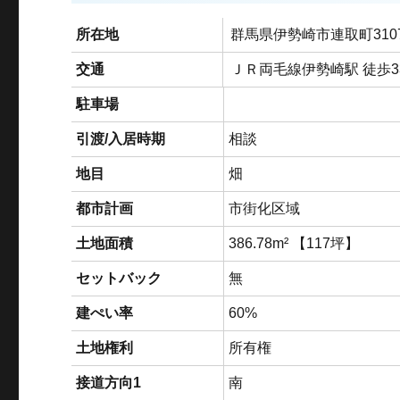
所在地
群馬県伊勢崎市連取町310
交通
ＪＲ両毛線伊勢崎駅 徒歩33
駐車場
引渡/入居時期
相談
地目
畑
都市計画
市街化区域
土地面積
386.78m² 【117坪】
セットバック
無
建ぺい率
60%
土地権利
所有権
接道方向1
南