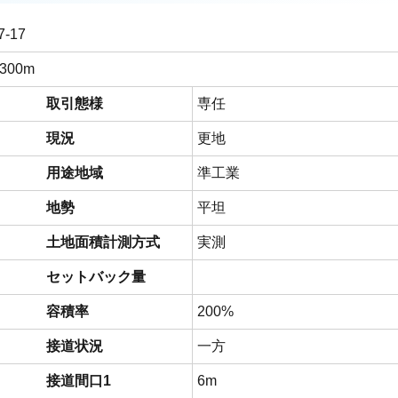
7-17
00m
取引態様
専任
現況
更地
用途地域
準工業
地勢
平坦
土地面積計測方式
実測
セットバック量
容積率
200%
接道状況
一方
接道間口1
6m