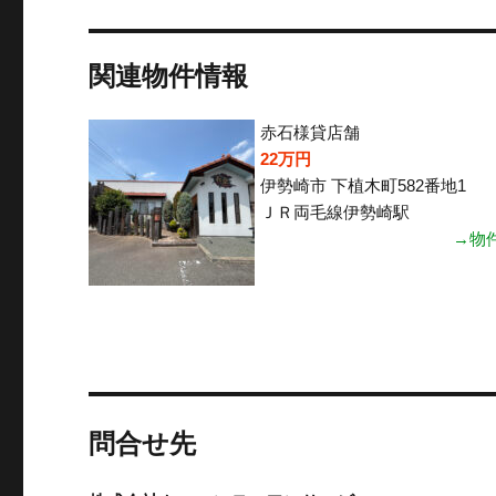
関連物件情報
赤石様貸店舗
22万円
伊勢崎市 下植木町582番地1
ＪＲ両毛線伊勢崎駅
→物
問合せ先