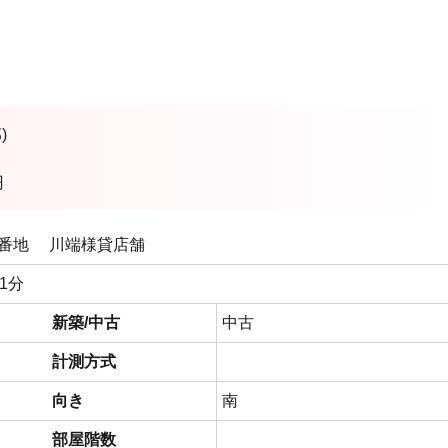
)
円
5番地 川端様貸店舗
1分
新築/中古
中古
計測方式
向き
南
部屋階数