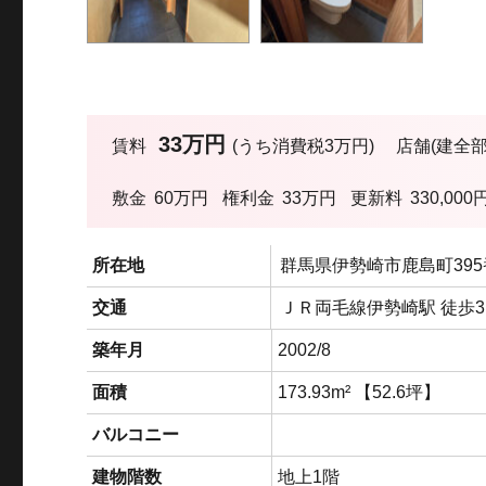
33万円
賃料
(うち消費税3万円)
店舗(建全部
敷金
60万円
権利金
33万円
更新料
330,000
所在地
群馬県伊勢崎市鹿島町39
交通
ＪＲ両毛線伊勢崎駅 徒歩3
築年月
2002/8
面積
173.93m² 【52.6坪】
バルコニー
建物階数
地上1階