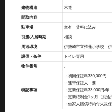
建物構造
木造
間取内容
駐車場
空有 賃料に込み
引渡/入居時期
相談
周辺環境
伊勢崎市立殖蓮小学校 
設備・条件
トイレ専用
物件番号
.
・初回保証料330,000円
・連帯保証人 要
特記事項
・更新保証料33,000円/年
・更新権利金1ヶ月（別途
・借家人賠償特約付火災