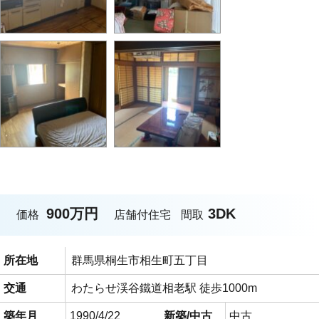
900万円
3DK
価格
店舗付住宅
間取
所在地
群馬県桐生市相生町五丁目
交通
わたらせ渓谷鐵道相老駅 徒歩1000m
築年月
1990/4/22
新築/中古
中古