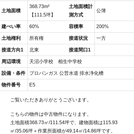
368.73m²
土地面積計
土地面積
公簿
【111.5坪】
測方式
建ぺい率
60%
容積率
200%
土地権利
所有権
接道状況
一方
接道方向1
北東
接道間口1
周辺環境
天沼小学校 相生中学校
設備・条件
プロパンガス
公営水道
排水浄化槽
物件番号
E5
ご覧いただきありがとうございます。
こちらの物件は中古物件になります。
土地面積368.73㎡/111.54坪で、建物面積は115.93
㎡/35.06坪＋作業所面積が49.14㎡/14.86坪です。