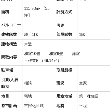
115.93m² 【35
面積
計測方式
坪】
バルコニー
向き
建物階数
地上1階
部屋階数
1階
建物構造
木造
和室10畳 和室6畳 洋室
間取内容
＋作業所（49.14㎡）
駐車場
取引態様
引渡/入居
相談
現況
空家
時期
地目
宅地
用途地域
第一種住居
都市計画
市街化区域
地勢
平坦