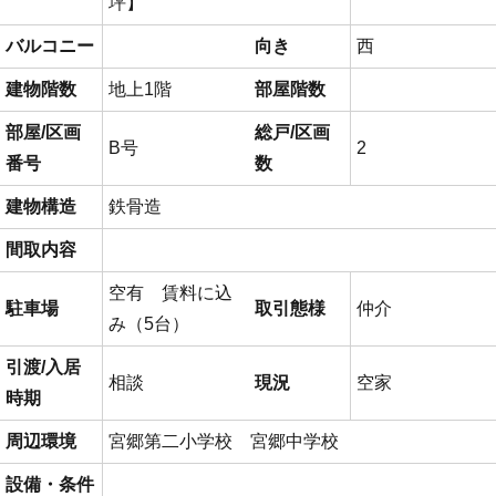
坪】
バルコニー
向き
西
建物階数
地上1階
部屋階数
部屋/区画
総戸/区画
B号
2
番号
数
建物構造
鉄骨造
間取内容
空有 賃料に込
駐車場
取引態様
仲介
み（5台）
引渡/入居
相談
現況
空家
時期
周辺環境
宮郷第二小学校 宮郷中学校
設備・条件