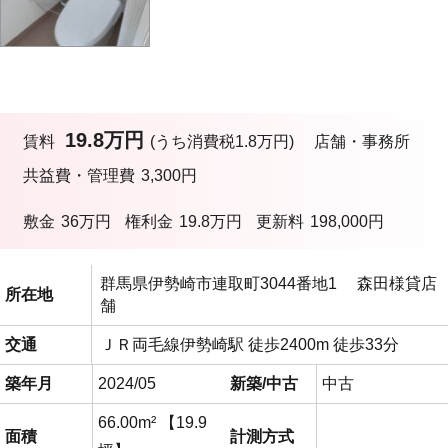
19.8万円
賃料
(うち消費税1.8万円)
店舗・事務所
共益費・管理費
3,300円
敷金
36万円
権利金
19.8万円
更新料
198,000円
群馬県伊勢崎市連取町3044番地1 森田様貸店
所在地
舗
交通
ＪＲ両毛線伊勢崎駅 徒歩2400m 徒歩33分
築年月
2024/05
新築/中古
中古
66.00m² 【19.9
面積
計測方式