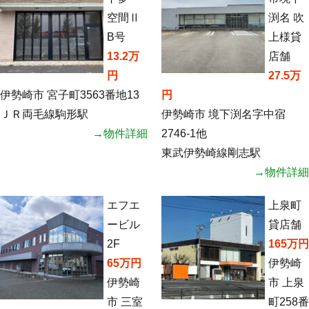
空間Ⅱ
渕名 吹
B号
上様貸
13.2万
店舗
円
27.5万
伊勢崎市 宮子町3563番地13
円
ＪＲ両毛線駒形駅
伊勢崎市 境下渕名字中宿
→物件詳細
2746-1他
東武伊勢崎線剛志駅
→物件詳細
エフエ
上泉町
ービル
貸店舗
2F
165万円
65万円
伊勢崎
伊勢崎
市 上泉
市 三室
町258番