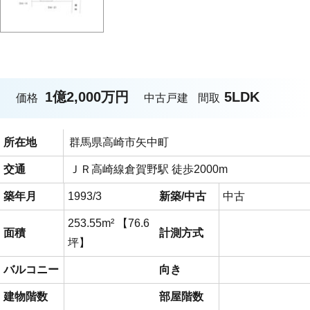
1億2,000万円
5LDK
価格
中古戸建
間取
所在地
群馬県高崎市矢中町
交通
ＪＲ高崎線倉賀野駅 徒歩2000m
築年月
1993/3
新築/中古
中古
253.55m² 【76.6
面積
計測方式
坪】
バルコニー
向き
建物階数
部屋階数