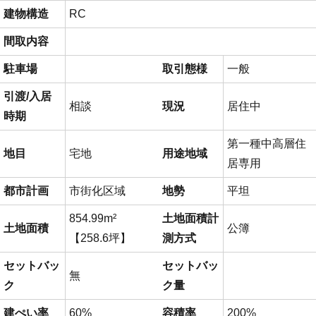
建物構造
RC
間取内容
駐車場
取引態様
一般
引渡/入居
相談
現況
居住中
時期
第一種中高層住
地目
宅地
用途地域
居専用
都市計画
市街化区域
地勢
平坦
854.99m²
土地面積計
土地面積
公簿
【258.6坪】
測方式
セットバッ
セットバッ
無
ク
ク量
建ぺい率
60%
容積率
200%