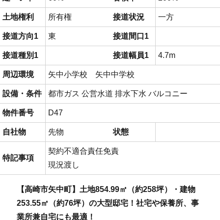
土地権利
所有権
接道状況
一方
接道方向1
東
接道間口1
接道種別1
接道幅員1
4.7m
周辺環境
矢中小学校 矢中中学校
設備・条件
都市ガス
公営水道
排水下水
バルコニー
物件番号
D47
自社物
先物
状態
契約不適合責任免責
特記事項
現況渡し
【高崎市矢中町】土地854.99㎡（約258坪）・建物
253.55㎡（約76坪）の大型邸宅！社宅や保養所、事
業所兼自宅にも最適！