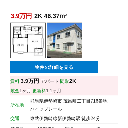
3.9万円
2K 46.37m²
物件の詳細を見る
3.9万円
2K
賃料
アパート
間取
敷金
1ヶ月
更新料
1.1ヶ月
群馬県伊勢崎市 茂呂町二丁目716番地
所在地
ハイツプレール
交通
東武伊勢崎線新伊勢崎駅 徒歩24分