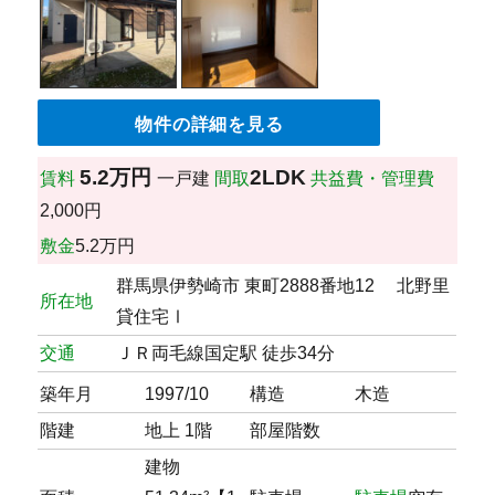
物件の詳細を見る
5.2万円
2LDK
賃料
一戸建
間取
共益費・管理費
2,000円
敷金
5.2万円
群馬県伊勢崎市 東町2888番地12 北野里
所在地
貸住宅Ⅰ
交通
ＪＲ両毛線国定駅 徒歩34分
築年月
1997/10
構造
木造
階建
地上 1階
部屋階数
建物