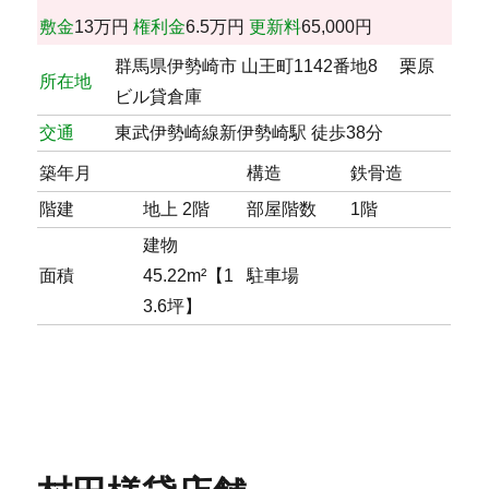
敷金
13万円
権利金
6.5万円
更新料
65,000円
群馬県伊勢崎市 山王町1142番地8 栗原
所在地
ビル貸倉庫
交通
東武伊勢崎線新伊勢崎駅 徒歩38分
築年月
構造
鉄骨造
階建
地上 2階
部屋階数
1階
建物
面積
45.22m²【1
駐車場
3.6坪】