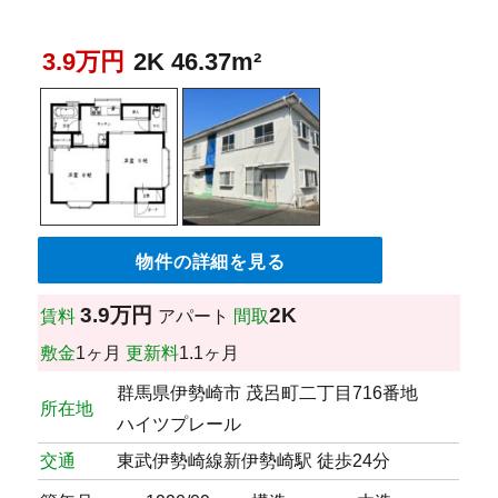
3.9万円
2K 46.37m²
物件の詳細を見る
3.9万円
2K
賃料
アパート
間取
敷金
1ヶ月
更新料
1.1ヶ月
群馬県伊勢崎市 茂呂町二丁目716番地
所在地
ハイツプレール
交通
東武伊勢崎線新伊勢崎駅 徒歩24分