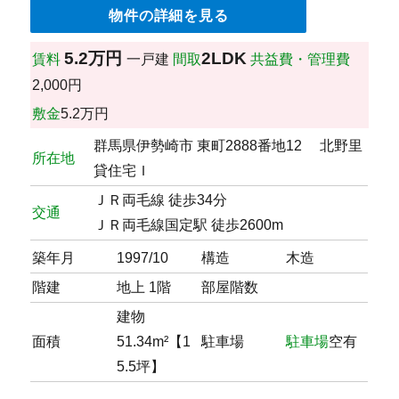
物件の詳細を見る
5.2万円
2LDK
賃料
一戸建
間取
共益費・管理費
2,000円
敷金
5.2万円
群馬県伊勢崎市 東町2888番地12 北野里
所在地
貸住宅Ｉ
ＪＲ両毛線 徒歩34分
交通
ＪＲ両毛線国定駅 徒歩2600m
築年月
1997/10
構造
木造
階建
地上 1階
部屋階数
建物
面積
51.34m²【1
駐車場
駐車場
空有
5.5坪】