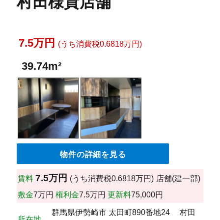
村田様貸店舗
7.5万円
(うち消費税0.6818万円)
39.74m²
物件の詳細を見る
7.5万円
賃料
(うち消費税0.6818万円)
店舗(建一部)
敷金
7万円
権利金
7.5万円
更新料
75,000円
群馬県伊勢崎市 太田町890番地24 村田
所在地