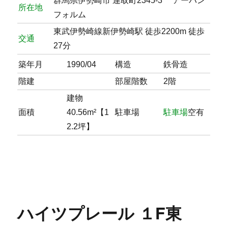
群馬県伊勢崎市 連取町2345-3 アーバン
所在地
フォルム
東武伊勢崎線新伊勢崎駅 徒歩2200m 徒歩
交通
27分
築年月
1990/04
構造
鉄骨造
階建
部屋階数
2階
建物
面積
40.56m²【1
駐車場
駐車場
空有
2.2坪】
ハイツプレール １F東