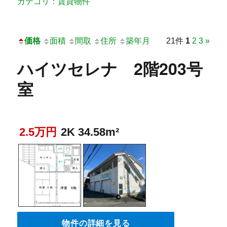
カテゴリ：賃貸物件
価格
面積
間取
住所
築年月
21件
1
2
3
»
ハイツセレナ 2階203号
室
2.5万円
2K 34.58m²
物件の詳細を見る