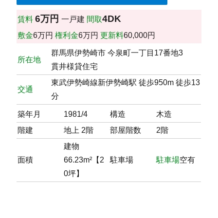
6万円
4DK
賃料
一戸建
間取
敷金
6万円
権利金
6万円
更新料
60,000円
群馬県伊勢崎市 今泉町一丁目17番地3
所在地
貫井様貸住宅
東武伊勢崎線新伊勢崎駅 徒歩950m 徒歩13
交通
分
築年月
1981/4
構造
木造
階建
地上 2階
部屋階数
2階
建物
面積
66.23m²【2
駐車場
駐車場
空有
0坪】