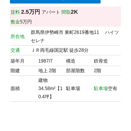
2.5万円
2K
賃料
アパート
間取
敷金
5万円
群馬県伊勢崎市 東町2619番地11 ハイツ
所在地
セレナ
交通
ＪＲ両毛線国定駅 徒歩28分
築年月
1987/7
構造
鉄骨造
階建
地上 2階
部屋階数
2階
建物
面積
34.58m²【1
駐車場
駐車場
空有
0.4坪】