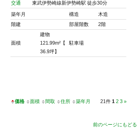
交通
東武伊勢崎線新伊勢崎駅 徒歩30分
築年月
構造
木造
階建
部屋階数
2階
建物
面積
121.99m²【
駐車場
36.9坪】
価格
面積
間取
住所
築年月
21件
1
2
3
»
前のページにもどる