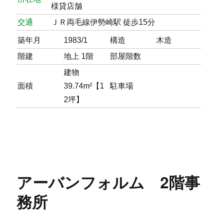
様貸店舗
交通
ＪＲ両毛線伊勢崎駅 徒歩15分
築年月
1983/1
構造
木造
階建
地上 1階
部屋階数
建物
面積
39.74m²【1
駐車場
2坪】
アーバンフォルム 2階事
務所