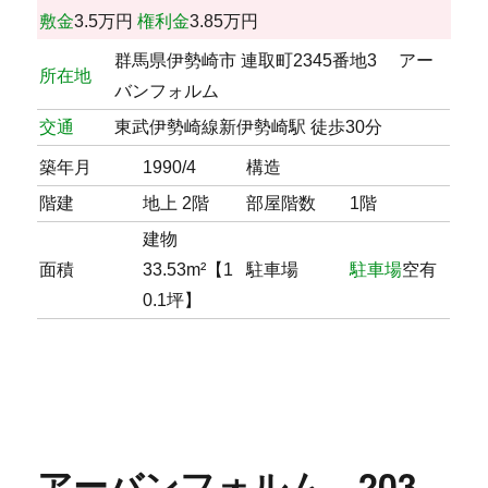
敷金
3.5万円
権利金
3.85万円
群馬県伊勢崎市 連取町2345番地3 アー
所在地
バンフォルム
交通
東武伊勢崎線新伊勢崎駅 徒歩30分
築年月
1990/4
構造
階建
地上 2階
部屋階数
1階
建物
面積
33.53m²【1
駐車場
駐車場
空有
0.1坪】
アーバンフォルム 203