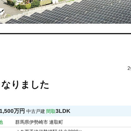
となりました
1,500万円
3LDK
中古戸建
間取
地
群馬県伊勢崎市 連取町