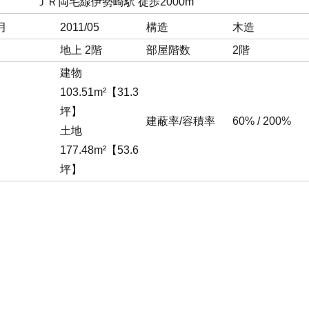
ＪＲ両毛線伊勢崎駅 徒歩2000m
月
2011/05
構造
木造
地上 2階
部屋階数
2階
建物
103.51m²【31.3
坪】
建蔽率/容積率
60% / 200%
土地
177.48m²【53.6
坪】