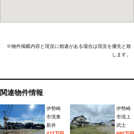
※物件掲載内容と現況に相違がある場合は現況を優先と致
します。
関連物件情報
伊勢崎
伊勢崎
市境東
市境上
新井
武士
423万円
680万円