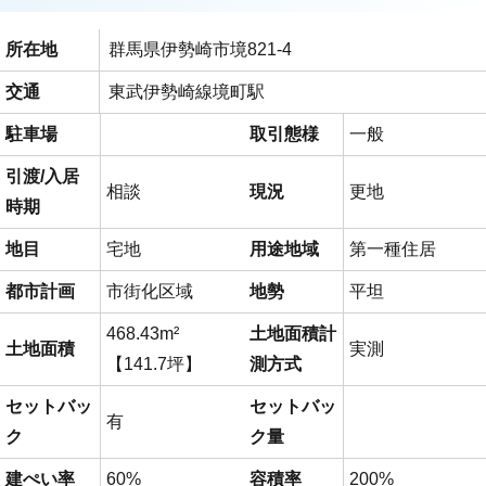
所在地
群馬県伊勢崎市境821-4
交通
東武伊勢崎線境町駅
駐車場
取引態様
一般
引渡/入居
相談
現況
更地
時期
地目
宅地
用途地域
第一種住居
都市計画
市街化区域
地勢
平坦
468.43m²
土地面積計
土地面積
実測
【141.7坪】
測方式
セットバッ
セットバッ
有
ク
ク量
建ぺい率
60%
容積率
200%